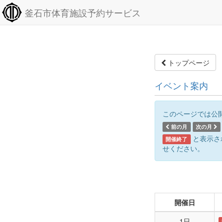
釜石市体育施設予約サービス
トップページ
イベント案内
このページでは公
前の月
次の月
と表示さ
開催終了
せください。
開催日
1日