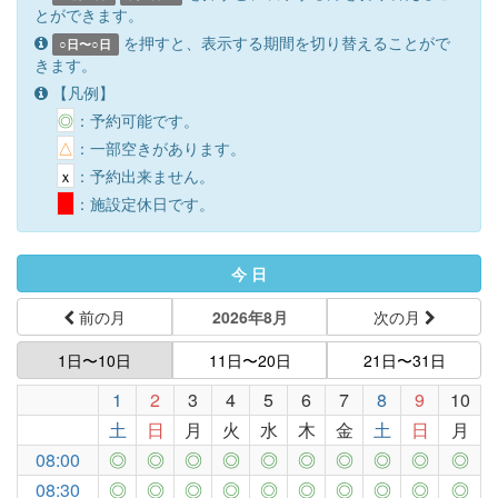
とができます。
を押すと、表示する期間を切り替えることがで
○日〜○日
きます。
【凡例】
◎
：予約可能です。
△
：一部空きがあります。
ｘ
：予約出来ません。
：施設定休日です。
今 日
前の月
2026年8月
次の月
1日〜10日
11日〜20日
21日〜31日
1
2
3
4
5
6
7
8
9
10
土
日
月
火
水
木
金
土
日
月
08:00
◎
◎
◎
◎
◎
◎
◎
◎
◎
◎
08:30
◎
◎
◎
◎
◎
◎
◎
◎
◎
◎