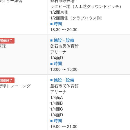
ラグビー練習
釜石市球技場
ラグビー場（人工芝グラウンドピッチ）
1/2面東側
1/2面西側（クラブハウス側）
■ 時間
18:30 〜 20:30
■ 施設・設備
開催終了
卓球
釜石市民体育館
アリーナ
1/4面D
■ 時間
13:00 〜 15:00
■ 施設・設備
開催終了
野球トレーニング
釜石市民体育館
アリーナ
1/4面A
1/4面B
1/4面C
1/4面D
■ 時間
19:00 〜 21:00