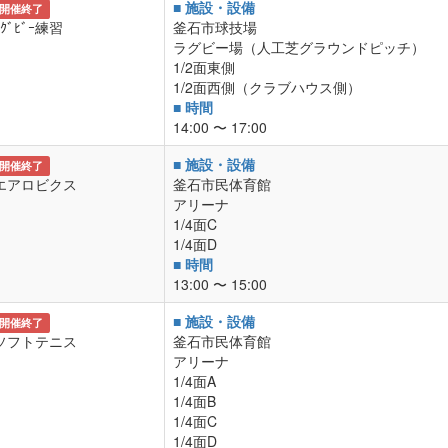
■ 施設・設備
開催終了
ﾗｸﾞﾋﾞｰ練習
釜石市球技場
ラグビー場（人工芝グラウンドピッチ）
1/2面東側
1/2面西側（クラブハウス側）
■ 時間
14:00 〜 17:00
■ 施設・設備
開催終了
エアロビクス
釜石市民体育館
アリーナ
1/4面C
1/4面D
■ 時間
13:00 〜 15:00
■ 施設・設備
開催終了
ソフトテニス
釜石市民体育館
アリーナ
1/4面A
1/4面B
1/4面C
1/4面D