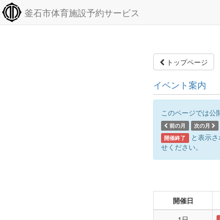
釜石市体育施設予約サービス
トップページ
イベント案内
このページでは公
前の月
次の月
と表示さ
開催終了
せください。
開催日
1日