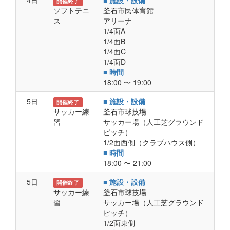
4日
■ 施設・設備
開催終了
ソフトテニ
釜石市民体育館
ス
アリーナ
1/4面A
1/4面B
1/4面C
1/4面D
■ 時間
18:00 〜 19:00
5日
■ 施設・設備
開催終了
サッカー練
釜石市球技場
習
サッカー場（人工芝グラウンド
ピッチ）
1/2面西側（クラブハウス側）
■ 時間
18:00 〜 21:00
5日
■ 施設・設備
開催終了
サッカー練
釜石市球技場
習
サッカー場（人工芝グラウンド
ピッチ）
1/2面東側