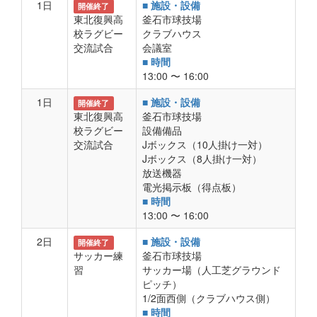
1日
■ 施設・設備
開催終了
東北復興高
釜石市球技場
校ラグビー
クラブハウス
交流試合
会議室
■ 時間
13:00 〜 16:00
1日
■ 施設・設備
開催終了
東北復興高
釜石市球技場
校ラグビー
設備備品
交流試合
Jボックス（10人掛け一対）
Jボックス（8人掛け一対）
放送機器
電光掲示板（得点板）
■ 時間
13:00 〜 16:00
2日
■ 施設・設備
開催終了
サッカー練
釜石市球技場
習
サッカー場（人工芝グラウンド
ピッチ）
1/2面西側（クラブハウス側）
■ 時間