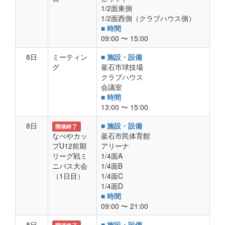
1/2面東側
1/2面西側（クラブハウス側）
■ 時間
09:00 〜 15:00
8日
ミーティン
■ 施設・設備
グ
釜石市球技場
クラブハウス
会議室
■ 時間
13:00 〜 15:00
8日
■ 施設・設備
開催終了
なべやカッ
釜石市民体育館
プU12前期
アリーナ
リーグ戦ミ
1/4面A
ニバス大会
1/4面B
（1日目）
1/4面C
1/4面D
■ 時間
09:00 〜 21:00
8日
■ 施設・設備