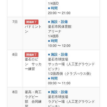
1/4面D
■ 時間
20:00 〜 21:00
7日
■ 施設・設備
開催終了
バドミント
釜石市民体育館
ン
アリーナ
1/4面B
■ 時間
10:00 〜 12:00
8日
■ 施設・設備
開催終了
釜石ロビ
釜石市球技場
ン サッカ
サッカー場（人工芝グラウンド
ー練習
ピッチ）
1/2面西側（クラブハウス側）
■ 時間
09:00 〜 11:00
8日
釜高・商工
■ 施設・設備
ラグビー
釜石市球技場
部 合同練
ラグビー場（人工芝グラウンド
習
ピッチ）